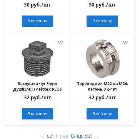
30
руб.
/шт
30
руб.
/шт
В корзину
В корзину
Заглушка чуг Черн
Переходник М22 на М24,
Ду20(3/4) НР Fittex PLUS
латунь DK-491
32
руб.
/шт
32
руб.
/шт
В корзину
В корзину
←
ctrl
Пред.
След.
ctrl
→