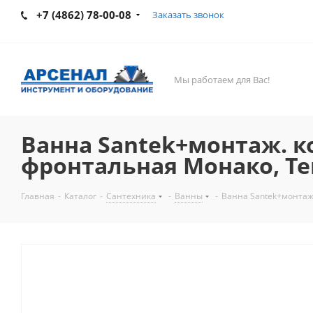
+7 (4862) 78-00-08
Заказать звонок
Мы работаем для Вас!
Ванна Santek+монтаж. 
фронтальная Монако, Т
Главная
-
Каталог
-
Сантехника
-
Ванны
-
Ванна Santek+монтаж