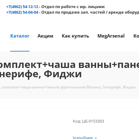
+7(4862) 54-12-12
- Отдел по работе с юр. лицами
+7(4862) 54-04-04
- Отдел по продаже зап. частей / аренде обор
Каталог
Акции
Как купить
MegArsenal
К
комплект+чаша ванны+пан
енерифе, Фиджи
. комплект+чаша ванны+панель фронтальная Монако, Тенерифе, Фиджи
Код:
ЦБ-0153303
Подробнее