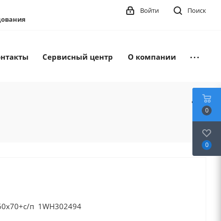
Войти
Поиск
удования
онтакты
Сервисный центр
О компании
0
0
160x70+с/п 1WH302494