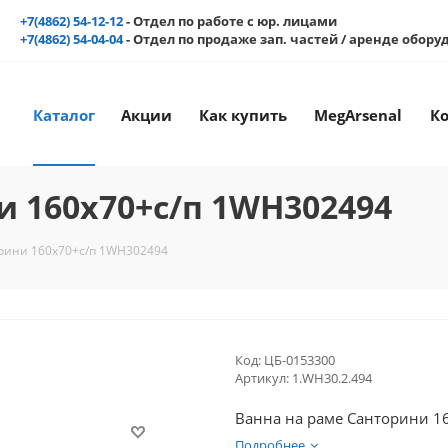
+7(4862) 54-12-12
- Отдел по работе с юр. лицами
+7(4862) 54-04-04
- Отдел по продаже зап. частей / аренде обор
Каталог
Акции
Как купить
MegArsenal
К
и 160x70+с/п 1WH302494
рини 160x70+с/п 1WH302494
Код:
ЦБ-0153300
Артикул:
1.WH30.2.494
Ванна на раме Санторини 
Подробнее