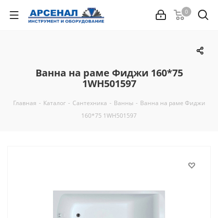
0
Ванна на раме Фиджи 160*75
1WH501597
Главная
-
Каталог
-
Сантехника
-
Ванны
-
Ванна на раме Фиджи
160*75 1WH501597