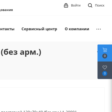
Войти
Поиск
удования
онтакты
Сервисный центр
О компании
(без арм.)
0
0