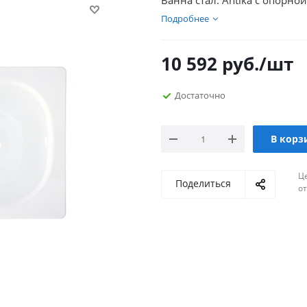
Ванна стал. Antika с опорно
Подробнее
10 592
руб.
/шт
Достаточно
В корз
Ц
Поделиться
о