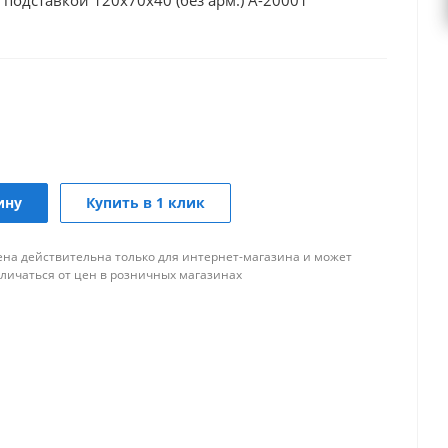
й подставкой 120х70х40 (без арм.) А-20001
ину
Купить в 1 клик
ена действительна только для интернет-магазина и может
тличаться от цен в розничных магазинах