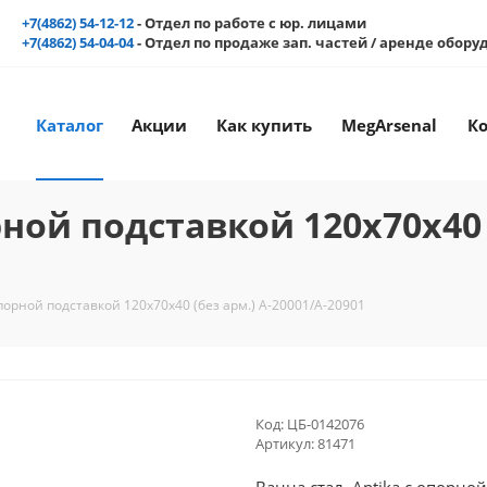
+7(4862) 54-12-12
- Отдел по работе с юр. лицами
+7(4862) 54-04-04
- Отдел по продаже зап. частей / аренде обор
Каталог
Акции
Как купить
MegArsenal
К
рной подставкой 120х70х40 
опорной подставкой 120х70х40 (без арм.) А-20001/А-20901
Код:
ЦБ-0142076
Артикул:
81471