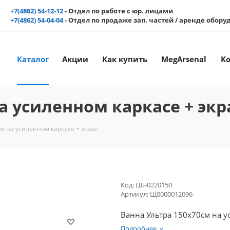
+7(4862) 54-12-12
- Отдел по работе с юр. лицами
+7(4862) 54-04-04
- Отдел по продаже зап. частей / аренде обор
Каталог
Акции
Как купить
MegArsenal
К
а усиленном каркасе + экр
м на усиленном каркасе + экран
Код:
ЦБ-0220150
Артикул:
Щ0000012096
Ванна Ультра 150х70см на у
Подробнее