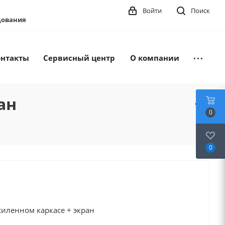
Войти
Поиск
удования
онтакты
Сервисный центр
О компании
ан
0
0
силенном каркасе + экран