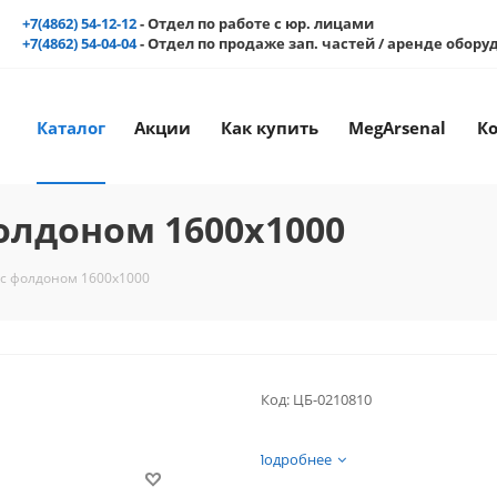
+7(4862) 54-12-12
- Отдел по работе с юр. лицами
+7(4862) 54-04-04
- Отдел по продаже зап. частей / аренде обор
Каталог
Акции
Как купить
MegArsenal
К
фолдоном 1600х1000
 с фолдоном 1600х1000
Код:
ЦБ-0210810
Подробнее