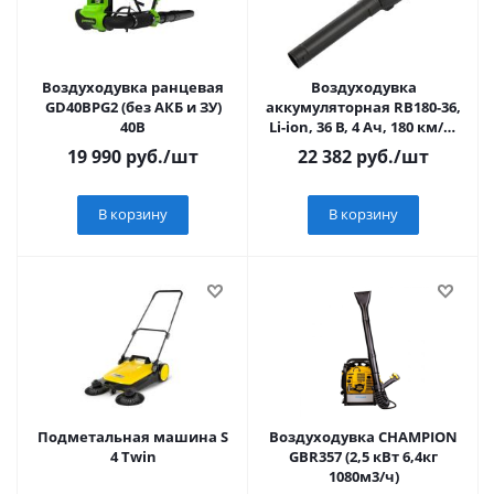
Воздуходувка ранцевая
Воздуходувка
GD40BPG2 (без АКБ и ЗУ)
аккумуляторная RB180-36,
40В
Li-ion, 36 В, 4 Ач, 180 км/ч,
820 м3/ч// Denzel
19 990
руб.
/шт
22 382
руб.
/шт
В корзину
В корзину
Подметальная машина S
Воздуходувка CHAMPION
4 Twin
GBR357 (2,5 кВт 6,4кг
1080м3/ч)