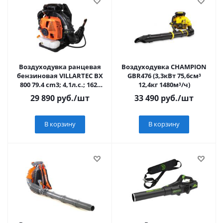
Воздуходувка ранцевая
Воздуходувка CHAMPION
бензиновая VILLARTEC BX
GBR476 (3,3кВт 75,6см³
800 79.4 cm3; 4,1л.с.; 1620
12,4кг 1480м³/ч)
м3/ч Вес 10,3кг
29 890
руб.
/шт
33 490
руб.
/шт
В корзину
В корзину