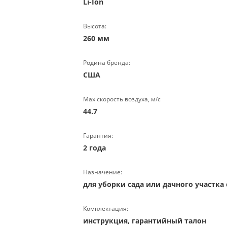
Li-Ion
Высота:
260 мм
Родина бренда:
США
Max скорость воздуха, м/с
44.7
Гарантия:
2 года
Назначение:
для уборки сада или дачного участка
Комплектация:
инструкция, гарантийный талон