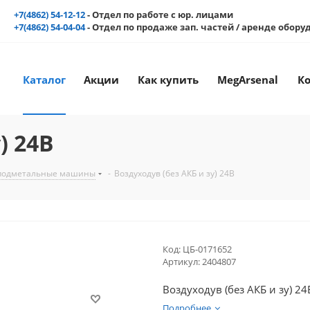
+7(4862) 54-12-12
- Отдел по работе с юр. лицами
+7(4862) 54-04-04
- Отдел по продаже зап. частей / аренде обор
Каталог
Акции
Как купить
MegArsenal
К
) 24В
,подметальные машины
-
Воздуходув (без АКБ и зу) 24В
Код:
ЦБ-0171652
Артикул:
2404807
Воздуходув (без АКБ и зу) 24
Подробнее