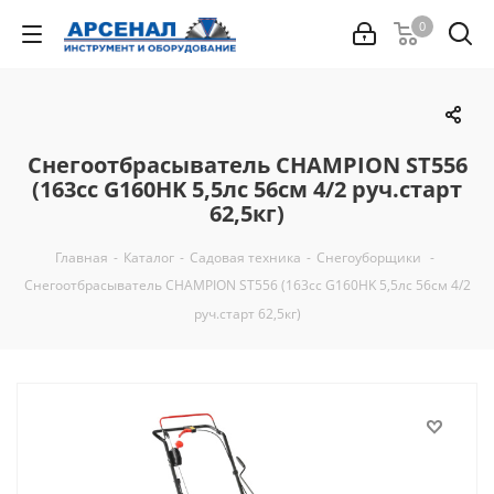
0
Снегоотбрасыватель CHAMPION ST556
(163cc G160HK 5,5лс 56см 4/2 руч.старт
62,5кг)
Главная
-
Каталог
-
Садовая техника
-
Снегоуборщики
-
Снегоотбрасыватель CHAMPION ST556 (163cc G160HK 5,5лс 56см 4/2
руч.старт 62,5кг)