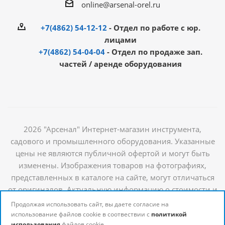
online@arsenal-orel.ru
+7(4862) 54-12-12
- Отдел по работе с юр.
лицами
+7(4862) 54-04-04
- Отдел по продаже зап.
частей / аренде оборудования
2026 "Арсенал" Интернет-магазин инструмента,
садового и промышленного оборудования. Указанные
цены не являются публичной офертой и могут быть
изменены. Изображения товаров на фотографиях,
представленных в каталоге на сайте, могут отличаться
от оригиналов. Актуальную информацию о стоимости и
наличии товаров можно получить у наших
Продолжая использовать сайт, вы даете согласие на
менеджеров
использование файлов cookie в соотвествии с
политикой
использования
файлов cookie.