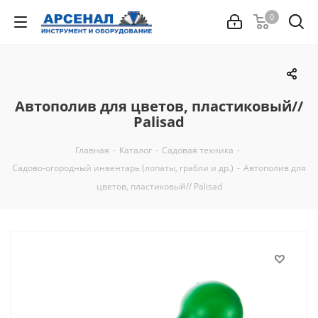
0
Автополив для цветов, пластиковый//
Palisad
Главная
-
Каталог
-
Садовая техника
-
Садово-огородный инвентарь (лопаты, грабли и др.)
-
Автополив для
цветов, пластиковый// Palisad