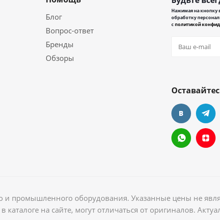
Будьте всег
Нажимая на кнопку в
Блог
обработку персонал
с
политикой конфид
Вопрос-ответ
Бренды
Обзоры
Оставайтес
ого и промышленного оборудования. Указанные цены не явл
в каталоге на сайте, могут отличаться от оригиналов. Акт