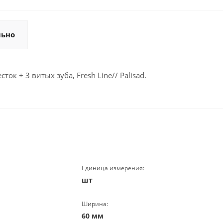
льно
 + 3 витых зуба, Fresh Line// Palisad.
Единица измерения:
шт
Ширина:
60 мм