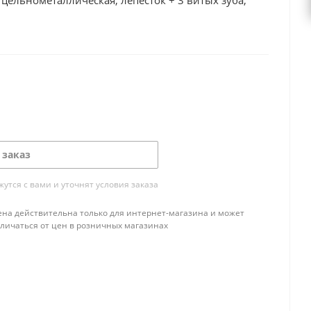
ельнометаллическая, лепесток + 3 витых зуба,
 заказ
тся с вами и уточнят условия заказа
ена действительна только для интернет-магазина и может
тличаться от цен в розничных магазинах