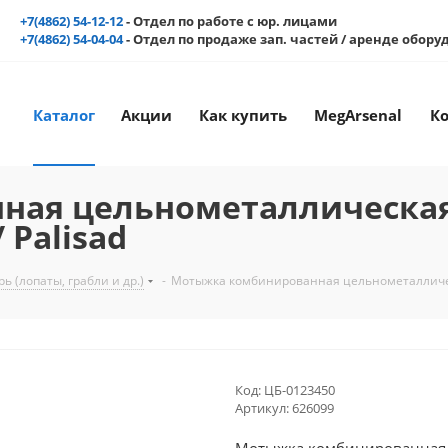
+7(4862) 54-12-12
- Отдел по работе с юр. лицами
+7(4862) 54-04-04
- Отдел по продаже зап. частей / аренде обор
Каталог
Акции
Как купить
MegArsenal
К
ая цельнометаллическая,
 Palisad
 (лопаты, грабли и др.)
-
Мотыжка комбинированная цельнометаллическая
Код:
ЦБ-0123450
Артикул:
626099