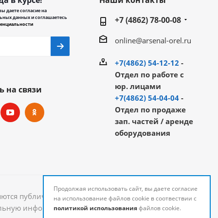
да в курсе!
Наши контакты
ы даете согласие на
ьных данных и соглашаетесь
+7 (4862) 78-00-08
енциальности
online@arsenal-orel.ru
+7(4862) 54-12-12
-
Отдел по работе с
юр. лицами
ь на связи
+7(4862) 54-04-04
-
Отдел по продаже
зап. частей / аренде
оборудования
Продолжая использовать сайт, вы даете согласие
яются публичной офертой и могут быть изменены.
на использование файлов cookie в соотвествии с
уальную информацию о стоимости и наличии товаров
политикой использования
файлов cookie.