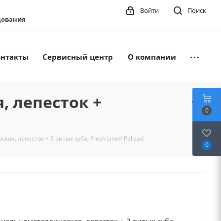
Войти
Поиск
удования
онтакты
Сервисный центр
О компании
 лепесток +
0
, лепесток + 3 витых зуба, Fresh Line// Palisad
0