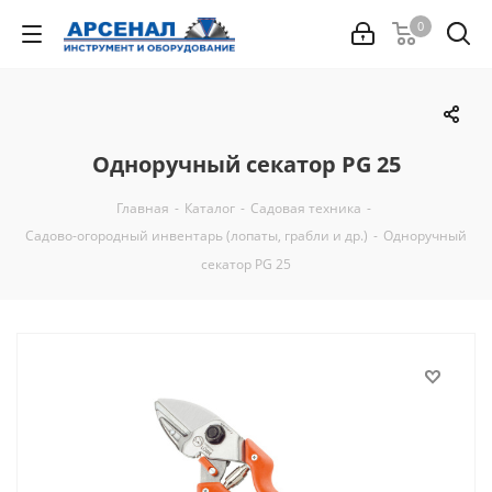
0
Одноручный секатор PG 25
Главная
-
Каталог
-
Садовая техника
-
Садово-огородный инвентарь (лопаты, грабли и др.)
-
Одноручный
секатор PG 25