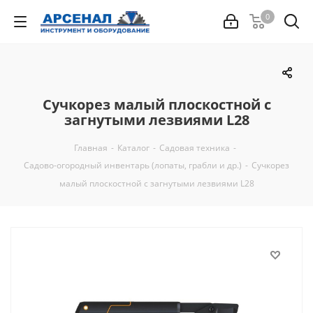
0
Сучкорез малый плоскостной с
загнутыми лезвиями L28
Главная
-
Каталог
-
Садовая техника
-
Садово-огородный инвентарь (лопаты, грабли и др.)
-
Сучкорез
малый плоскостной с загнутыми лезвиями L28