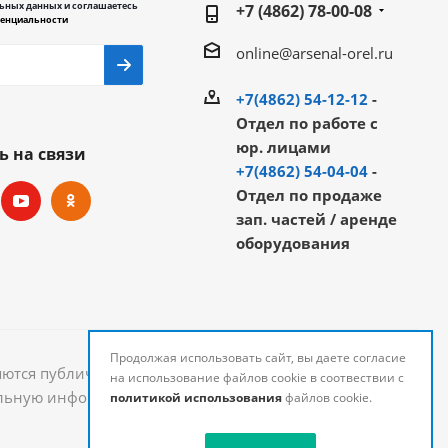
ьных данных и соглашаетесь
+7 (4862) 78-00-08
енциальности
online@arsenal-orel.ru
+7(4862) 54-12-12
-
Отдел по работе с
юр. лицами
ь на связи
+7(4862) 54-04-04
-
Отдел по продаже
зап. частей / аренде
оборудования
Продолжая использовать сайт, вы даете согласие
яются публичной офертой и могут быть изменены.
на использование файлов cookie в соотвествии с
уальную информацию о стоимости и наличии товаров
политикой использования
файлов cookie.