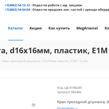
+7(4862) 54-12-12
- Отдел по работе с юр. лицами
+7(4862) 54-04-04
- Отдел по продаже зап. частей / аренде обор
Каталог
Акции
Как купить
MegArsenal
К
, d16x16мм, пластик, E1M 1
-
Кран проходной д/шланга, d16x16мм, пластик, E1M 1-2.sale
Код:
ЦБ-0198249
Артикул:
682466
Кран проходной д/шланга, d1
Подробнее