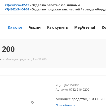
+7(4862) 54-12-12
- Отдел по работе с юр. лицами
+7(4862) 54-04-04
- Отдел по продаже зап. частей / аренде обор
Каталог
Акции
Как купить
MegArsenal
К
 200
-
Моющее средство, 1 л CP 200
Код:
ЦБ-0157935
Артикул:
0782-516-9200
Моющее средство, 1 л CP 20
Подробнее