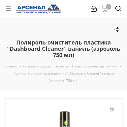
0
Полироль-очиститель пластика
"Dashboard Cleaner" ваниль (аэрозоль
750 мл)
Главная
-
Каталог
-
Садовая техника
-
Пена, шампуни, автохимия
-
Полироль-очиститель пластика "Dashboard Cleaner" ваниль
(аэрозоль 750 мл)