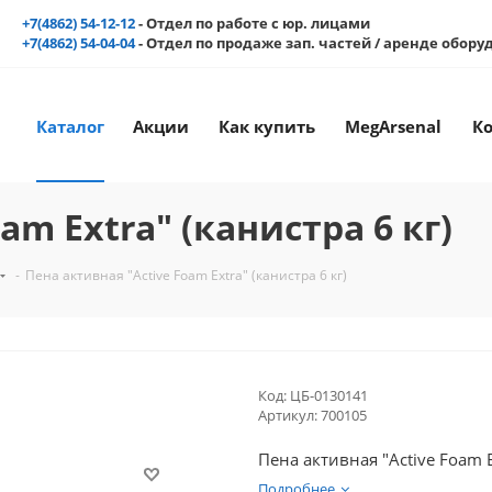
+7(4862) 54-12-12
- Отдел по работе с юр. лицами
+7(4862) 54-04-04
- Отдел по продаже зап. частей / аренде обор
Каталог
Акции
Как купить
MegArsenal
К
am Extra" (канистра 6 кг)
-
Пена активная "Active Foam Extra" (канистра 6 кг)
Код:
ЦБ-0130141
Артикул:
700105
Пена активная "Active Foam Ex
Подробнее