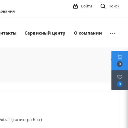
Войти
Поиск
удования
онтакты
Сервисный центр
О компании
0
0
tra" (канистра 6 кг)