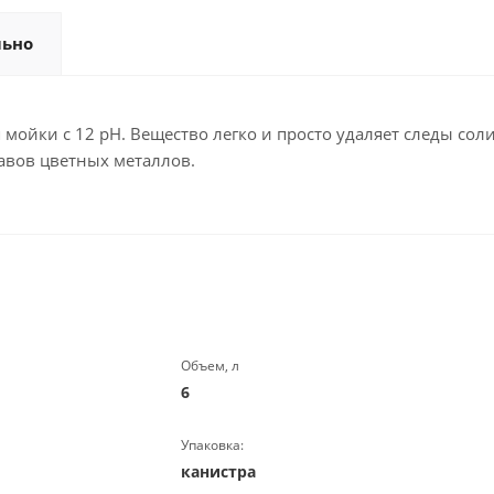
льно
для мойки с 12 рН. Вещество легко и просто удаляет следы со
авов цветных металлов.
Объем, л
6
Упаковка:
канистра