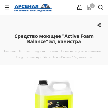
0
Средство моющее "Active Foam
Balance" 5л, канистра
Главная
-
Каталог
-
Садовая техника
-
Пена, шампуни, автохимия
-
Средство моющее "Active Foam Balance" 5л, канистра