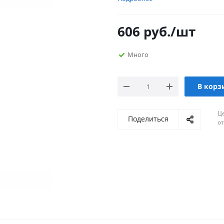
606
руб.
/шт
Много
В корз
Ц
Поделиться
о