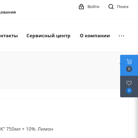
Войти
Поиск
удования
онтакты
Сервисный центр
О компании
0
0
AK" 750мл + 10%. Лимон