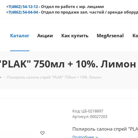
+7(4862) 54-12-12
- Отдел по работе с юр. лицами
+7(4862) 54-04-04
- Отдел по продаже зап. частей / аренде обор
Каталог
Акции
Как купить
MegArsenal
К
"PLAK" 750мл + 10%. Лимон
-
Полироль салона спрей "PLAK" 750мл + 10%. Лимон
Код:
ЦБ-0218897
Артикул:
00027203
Полироль салона спрей "PL
Подробнее