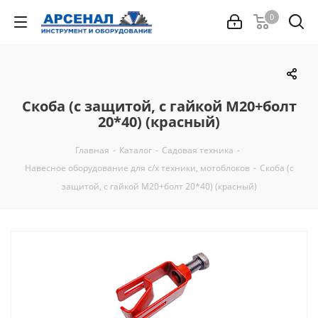
0
Скоба (с защитой, с гайкой М20+болт
20*40) (красный)
Главная
-
Каталог
-
Садовая техника
-
Навесное оборудование для с/х техники, мотоблоков
-
Скоба (с
защитой, с гайкой М20+болт 20*40) (красный)