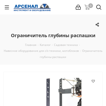
0
Ограничитель глубины распашки
Главная
-
Каталог
-
Садовая техника
-
Навесное оборудование для с/х техники, мотоблоков
-
Ограничитель
глубины распашки