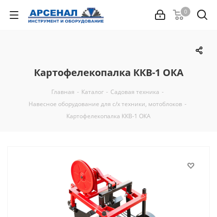
0
Картофелекопалка ККВ-1 ОКА
Главная
-
Каталог
-
Садовая техника
-
Навесное оборудование для с/х техники, мотоблоков
-
Картофелекопалка ККВ-1 ОКА