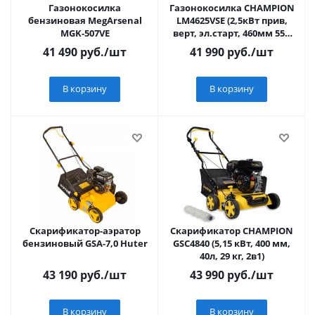
Газонокосилка
Газонокосилка CHAMPION
бензиновая MegArsenal
LM4625VSE (2,5кВт прив,
MGK-507VE
верт, эл.старт, 460мм 55л
25-75мм 1рычаг/7, 29кг
41 490
руб.
/шт
41 990
руб.
/шт
4в1)
В корзину
В корзину
Скарификатор-аэратор
Скарификатор CHAMPION
бензиновый GSA-7,0 Huter
GSC4840 (5,15 кВт, 400 мм,
40л, 29 кг, 2в1)
43 190
руб.
/шт
43 990
руб.
/шт
В корзину
В корзину