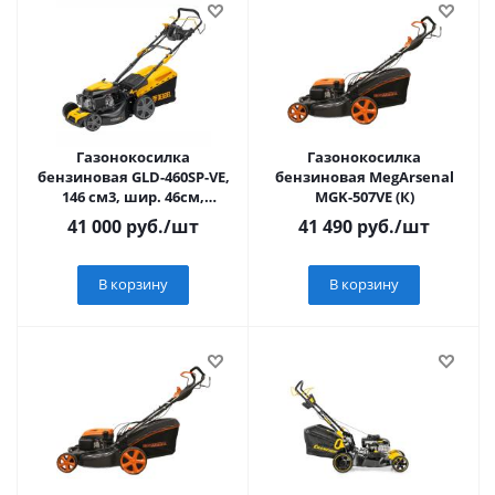
Газонокосилка
Газонокосилка
бензиновая GLD-460SP-VE,
бензиновая MegArsenal
146 см3, шир. 46см,
MGK-507VE (К)
привод, вариатор,
41 000
руб.
/шт
41 490
руб.
/шт
эл.старт, 60 л// Denzel
В корзину
В корзину