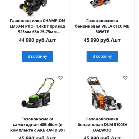
Газонокосилка CHAMPION
Газонокосилка
LM5344 PRO (4,4кВт привод
бензиновая VILLARTEC MB
525мм 65л 25-75мм
5056TE
1рычаг/6, 38кг 4в1)
44 990
руб.
/шт
45 990
руб.
/шт
В корзину
В корзину
Газонокосилка
Газонокосилка
самоходная 40В 46см (в
бензиновая DLM 5100SV
комплекте с АКБ 4АЧ и ЗУ)
DAEWOO
45 990
руб.
/шт
45 990
руб.
/шт