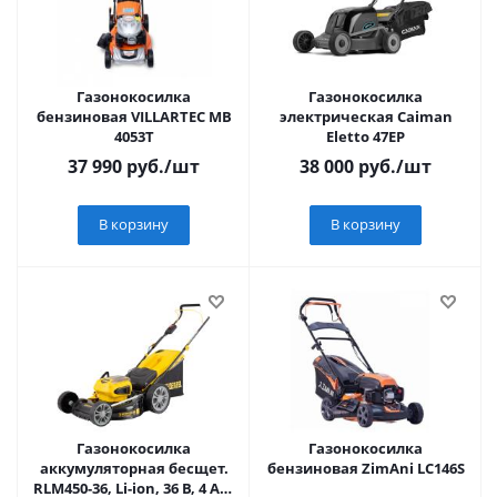
Газонокосилка
Газонокосилка
бензиновая VILLARTEC MB
электрическая Caiman
4053T
Eletto 47EP
37 990
руб.
/шт
38 000
руб.
/шт
В корзину
В корзину
Газонокосилка
Газонокосилка
аккумуляторная бесщет.
бензиновая ZimAni LC146S
RLM450-36, Li-ion, 36 В, 4 Ач,