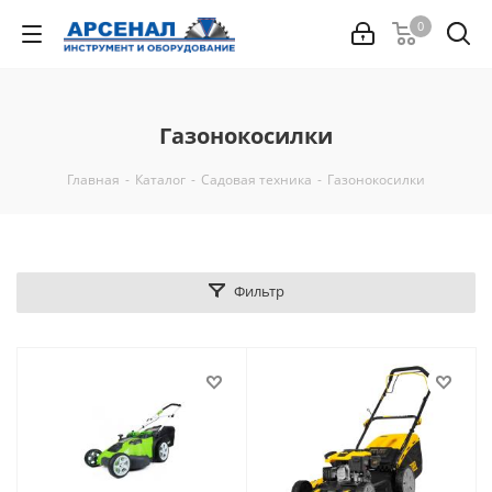
0
Газонокосилки
Главная
-
Каталог
-
Садовая техника
-
Газонокосилки
Фильтр