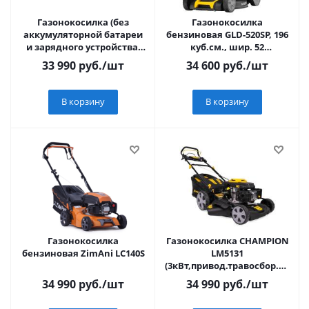
Газонокосилка (без
Газонокосилка
аккумуляторной батареи
бензиновая GLD-520SP, 196
и зарядного устройства)
куб.см., шир. 52
40В 49см
см,привод,7
33 990
руб.
/шт
34 600
руб.
/шт
уров.,травосб. 60 л//
Denzel
В корзину
В корзину
Газонокосилка
Газонокосилка CHAMPION
бензиновая ZimAni LC140S
LM5131
(3кВт,привод.травосбор.60л,
шир.510см, 25-75мм)
34 990
руб.
/шт
34 990
руб.
/шт