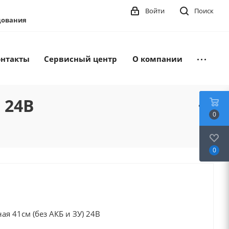
Войти
Поиск
удования
онтакты
Сервисный центр
О компании
 24В
0
0
я 41см (без АКБ и ЗУ) 24В