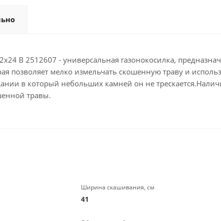
льно
2х24 В 2512607 - универсальная газонокосилка, предназна
ая позволяет мелко измельчать скошенную траву и использ
дании в который небольших камней он не трескается.Налич
шенной травы.
Ширина скашивания, см
41