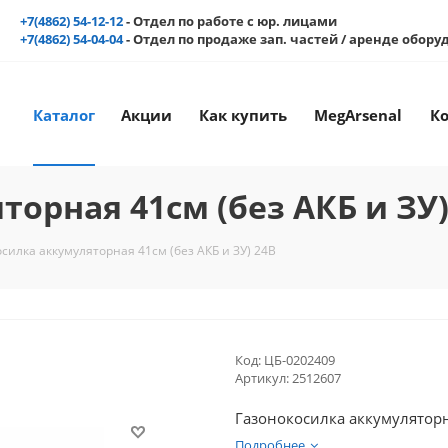
+7(4862) 54-12-12
- Отдел по работе с юр. лицами
+7(4862) 54-04-04
- Отдел по продаже зап. частей / аренде обор
Каталог
Акции
Как купить
MegArsenal
К
орная 41см (без АКБ и ЗУ)
силка аккумуляторная 41см (без АКБ и ЗУ) 24В
Код:
ЦБ-0202409
Артикул:
2512607
Газонокосилка аккумуляторна
Подробнее