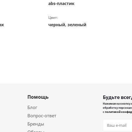
abs-пластик
Цвет:
ах
черный, зеленый
Помощь
Будьте всег
Нажимая на кнопку в
Блог
обработку персонал
с
политикой конфид
Вопрос-ответ
Бренды