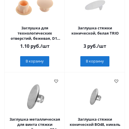
Заглушка для
Заглушка стяжки
технологических
конической, белая TRIO
отверстий, бежевая, D10
мм
1.10
руб.
/шт
3
руб.
/шт
В корзину
В корзину
Заглушка металлическая
Заглушка стяжки
для винта стяжки
конической BO48, никель