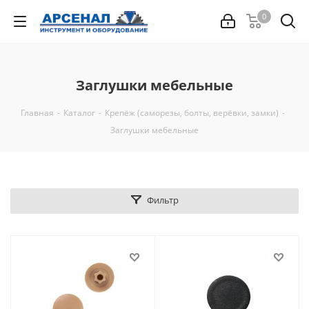
0
Заглушки мебельные
Главная
-
Каталог
-
Крепёж (саморезы, болты, верёвки, замки)
-
Заглушки мебельные
Фильтр