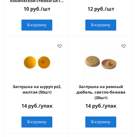
конической стяжки GR14,
черный никель
10
руб.
/шт
12
руб.
/шт
В корзину
В корзину
Заглушка на шуруп pz2,
Заглушка на рамный
желтая (50шт)
дюбель, светло-бежева
(20шт)
14
руб.
/упак
14
руб.
/упак
В корзину
В корзину