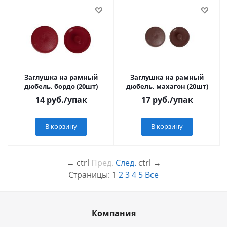
Заглушка на рамный
Заглушка на рамный
дюбель, бордо (20шт)
дюбель, махагон (20шт)
14
руб.
/упак
17
руб.
/упак
В корзину
В корзину
←
ctrl
Пред.
След.
ctrl
→
Страницы:
1
2
3
4
5
Все
Компания