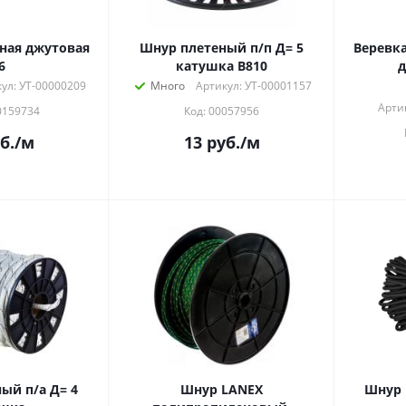
ная джутовая
Шнур плетеный п/п Д= 5
Веревка
6
катушка В810
д
ул: УТ-00000209
Много
Артикул: УТ-00001157
Арти
0159734
Код: 00057956
б.
/м
13
руб.
/м
ый п/а Д= 4
Шнур LANEX
Шнур 