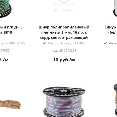
ый п/п Д= 3
Шнур полипропиленовый
Шнур 
а В810
плетеный 3 мм, 16 пр. с
(бел
серд. светоотражающий
ул: УТ-00001155
Много
Артикул: 113855
Мног
057957
Код: ЦБ-0213863
.
/м
10
руб.
/м