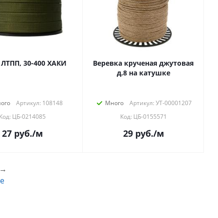
 ЛТПП, 30-400 ХАКИ
Веревка крученая джутовая
д.8 на катушке
ого
Артикул: 108148
Много
Артикул: УТ-00001207
Код: ЦБ-0214085
Код: ЦБ-0155571
27
руб.
/м
29
руб.
/м
→
е