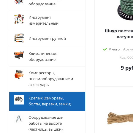
оборудование
Инструмент
измерительный
Шнур плетен
катушк
Инструмент ручной
Много
Артик
Климатическое
Код: 00
оборудование
9
руб
Компрессоры,
пневмооборудование и
аксессуары
Крепёж (саморезы,
болты, верёвки, замки)
Оборудование для
работы на высоте
(лестницы,вышки)