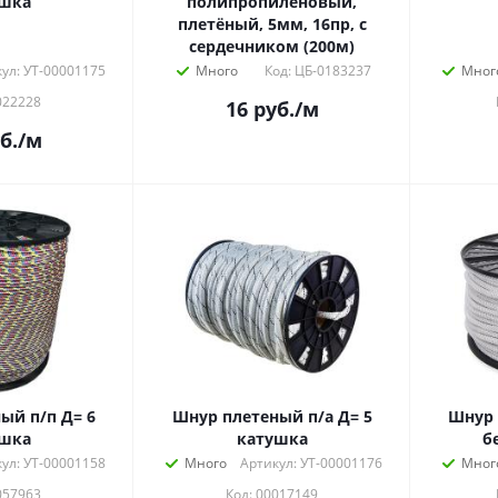
ушка
полипропиленовый,
плетёный, 5мм, 16пр, с
сердечником (200м)
ул: УТ-00001175
Много
Код: ЦБ-0183237
Мног
022228
16
руб.
/м
б.
/м
ый п/п Д= 6
Шнур плетеный п/а Д= 5
Шнур 
ушка
катушка
б
ул: УТ-00001158
Много
Артикул: УТ-00001176
Мног
057963
Код: 00017149