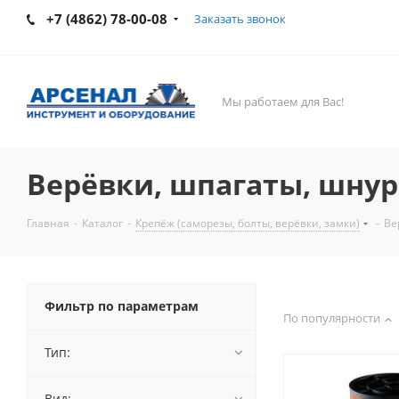
+7 (4862) 78-00-08
Заказать звонок
Мы работаем для Вас!
Верёвки, шпагаты, шну
Главная
-
Каталог
-
Крепёж (саморезы, болты, верёвки, замки)
-
Ве
Фильтр по параметрам
По популярности
Тип:
Вид: