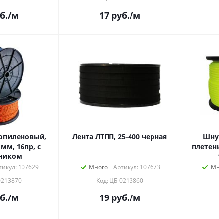
б.
/м
17
руб.
/м
опиленовый,
Лента ЛТПП, 25-400 черная
Шну
мм, 16пр, с
плетен
ником
тикул: 107629
Много
Артикул: 107673
Мн
0213870
Код: ЦБ-0213860
б.
/м
19
руб.
/м