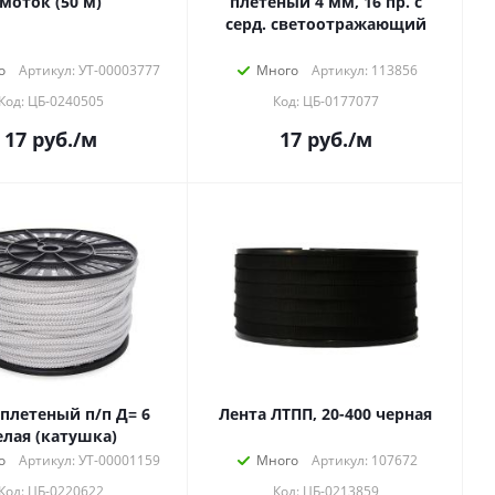
моток (50 м)
плетеный 4 мм, 16 пр. с
серд. светоотражающий
о
Артикул: УТ-00003777
Много
Артикул: 113856
Код: ЦБ-0240505
Код: ЦБ-0177077
17
руб.
/м
17
руб.
/м
плетеный п/п Д= 6
Лента ЛТПП, 20-400 черная
елая (катушка)
о
Артикул: УТ-00001159
Много
Артикул: 107672
Код: ЦБ-0220622
Код: ЦБ-0213859