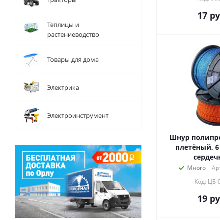
17
ру
Теплицы и
растениеводство
Товары для дома
Электрика
Электроинструмент
Шнур полипр
плетёный, 6 
сердеч
Много
Ар
Код: ЦБ-
19
ру