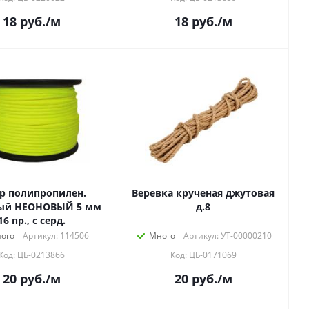
18
руб.
/м
18
руб.
/м
р полипропилен.
Веревка крученая джутовая
ый НЕОНОВЫЙ 5 мм
д.8
16 пр., с серд.
ого
Артикул: 114506
Много
Артикул: УТ-00000210
Код: ЦБ-0213866
Код: ЦБ-0171069
20
руб.
/м
20
руб.
/м