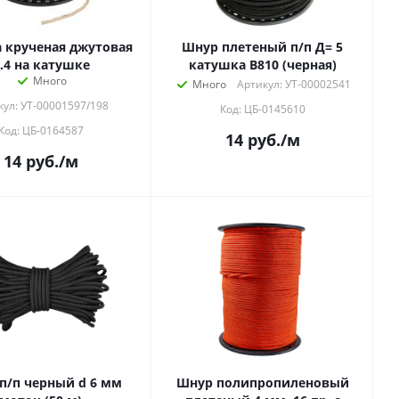
 крученая джутовая
Шнур плетеный п/п Д= 5
.4 на катушке
катушка В810 (черная)
Много
Много
Артикул: УТ-00002541
кул: УТ-00001597/198
Код: ЦБ-0145610
Код: ЦБ-0164587
14
руб.
/м
14
руб.
/м
п/п черный d 6 мм
Шнур полипропиленовый