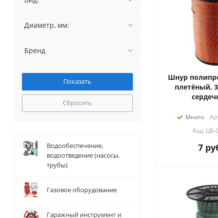
Диаметр, мм:
Бренд
Шнур полипр
плетёный, 3
сердеч
Сбросить
Много
Ар
Код: ЦБ-
Водообеспечение,
7
руб
водоотведение (насосы,
трубы)
Газовое оборудование
Гаражный инструмент и