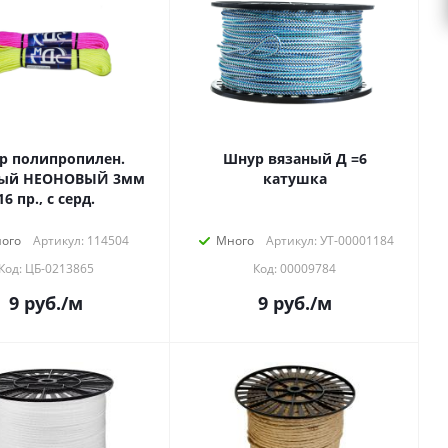
р полипропилен.
Шнур вязаный Д =6
ный НЕОНОВЫЙ 3мм
катушка
16 пр., с серд.
ого
Артикул: 114504
Много
Артикул: УТ-00001184
Код: ЦБ-0213865
Код: 00009784
9
руб.
/м
9
руб.
/м