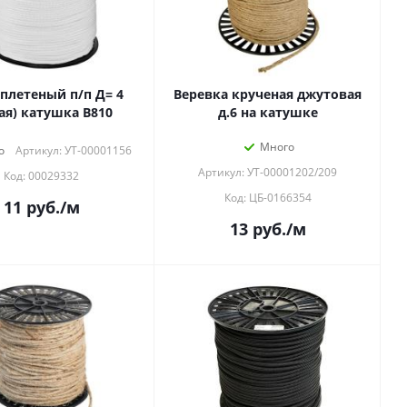
плетеный п/п Д= 4
Веревка крученая джутовая
ая) катушка В810
д.6 на катушке
Много
о
Артикул: УТ-00001156
Артикул: УТ-00001202/209
Код: 00029332
Код: ЦБ-0166354
11
руб.
/м
13
руб.
/м