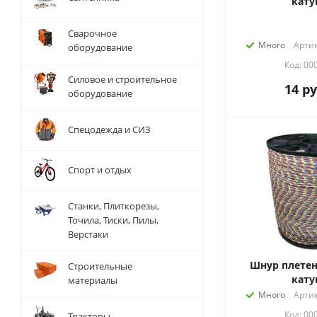
кат
Сварочное
Много
Артик
оборудование
Код: 00
Силовое и строительное
14
ру
оборудование
Спецодежда и СИЗ
Спорт и отдых
Станки, Плиткорезы,
Точила, Тиски, Пилы,
Верстаки
Шнур плетен
Строительные
кат
материалы
Много
Артик
Код: 00
Тракторы