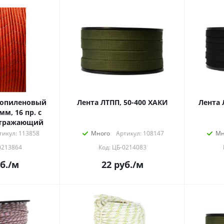
ропиленовый
Лента ЛТПП, 50-400 ХАКИ
Лента 
м, 16 пр. с
отражающий
тикул: 113858
Много
Артикул: 108147
Мн
0213864
Код: ЦБ-0214083
б.
/м
22
руб.
/м