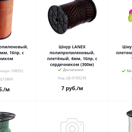
опиленовый,
Шнур LANEX
Шну
мм, 16пр, с
полипропиленовый,
плете
ником
плетёный, 4мм, 16пр, с
сердечником (300м)
Достаточно
тикул: 108552
Мн
Код: ЦБ-0183236
0213869
7
руб.
/м
.
/м