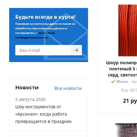
Будьте всегда в курсе!
Нажимая на кнопку вы даете согласие на
обработку персональных данных и
соглашаетесь с
политикой
конфиденциальности
Шнур полип
плетеный 5 м
серд. свето
Много
Ар
Новости
Все новости
Код: ЦБ-
5 августа 2026
21
ру
Шоу инструментов от
«Арсенал»: когда работа
превращается в праздник