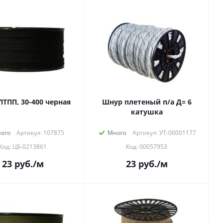
ЛТПП, 30-400 черная
Шнур плетеный п/а Д= 6
катушка
ого
Артикул: 107875
Много
Артикул: УТ-00001177
Код: ЦБ-0213861
Код: 00057953
23
руб.
/м
23
руб.
/м