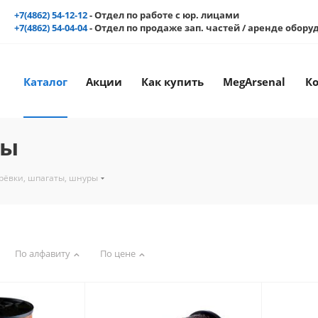
+7(4862) 54-12-12
- Отдел по работе с юр. лицами
+7(4862) 54-04-04
- Отдел по продаже зап. частей / аренде обор
Каталог
Акции
Как купить
MegArsenal
К
ры
рёвки, шпагаты, шнуры
По алфавиту
По цене