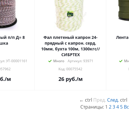
ый п/п Д= 8
Фал плетеный капрон 24-
Лента
ушка
прядный с капрон. серд.
10мм, бухта 100м, 1300кгс//
СИБРТЕХ
ул: УТ-00001161
Много
Артикул: 93971
Мн
057962
Код: 00075542
б.
/м
26
руб.
/м
←
ctrl
Пред.
След.
ctrl
Страницы:
1
2
3
4
5
Вс