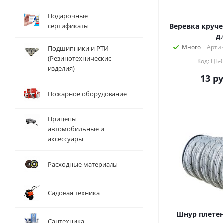
Подарочные
сертификаты
Веревка круче
д.
Много
Артик
Подшипники и РТИ
(Резинотехнические
Код: ЦБ-
изделия)
13
ру
Пожарное оборудование
Прицепы
автомобильные и
аксессуары
Расходные материалы
Садовая техника
Шнур плетен
Сантехника