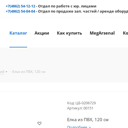
+7(4862) 54-12-12
- Отдел по работе с юр. лицами
+7(4862) 54-04-04
- Отдел по продаже зап. частей / аренде обор
Каталог
Акции
Как купить
MegArsenal
К
ний
-
Елка из ПВХ, 120 см
Код:
ЦБ-0206729
Артикул:
00151
Елка из ПВХ, 120 см
Подробнее