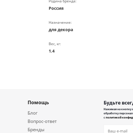
Родина бренда:
Россия
Назначение:
для декора
Вес, кг:
1.4
Помощь
Будьте всег
Нажимая на кнопку в
Блог
обработку персонал
с
политикой конфид
Вопрос-ответ
Бренды