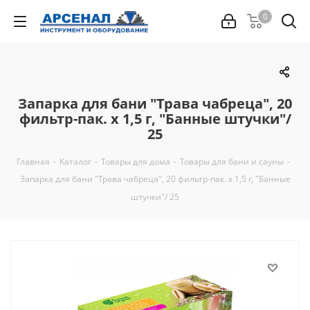
0
Запарка для бани "Трава чабреца", 20
фильтр-пак. х 1,5 г, "Банные штучки"/
25
Главная
-
Каталог
-
Товары для дома
-
Товары для бани и сауны
-
Запарка для бани "Трава чабреца", 20 фильтр-пак. х 1,5 г, "Банные
штучки"/ 25