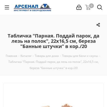
0
Табличка "Парная. Поддай парок, да
лезь на полок", 22х16,5 см, береза
"Банные штучки" в кор./20
Главная
-
Каталог
-
Товары для дома
-
Товары для бани и сауны
-
Табличка "Парная. Поддай парок, да лезь на полок", 22х16,5 см,
береза "Банные штучки" в кор./20