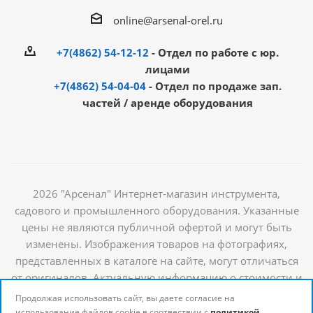
online@arsenal-orel.ru
+7(4862) 54-12-12
- Отдел по работе с юр.
лицами
+7(4862) 54-04-04
- Отдел по продаже зап.
частей / аренде оборудования
2026 "Арсенал" Интернет-магазин инструмента,
садового и промышленного оборудования. Указанные
цены не являются публичной офертой и могут быть
изменены. Изображения товаров на фотографиях,
представленных в каталоге на сайте, могут отличаться
от оригиналов. Актуальную информацию о стоимости и
наличии товаров можно получить у наших
Продолжая использовать сайт, вы даете согласие на
менеджеров
использование файлов cookie в соотвествии с
политикой