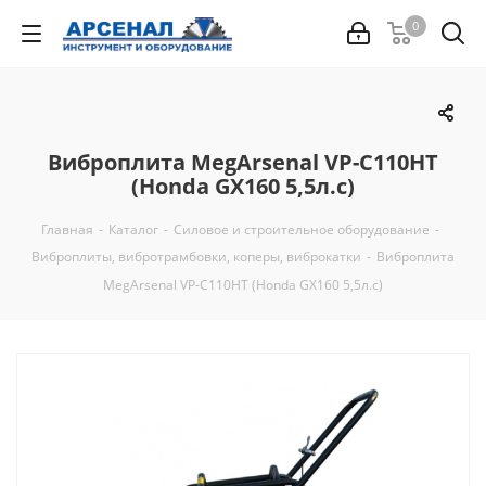
0
Виброплита MegArsenal VP-C110НT
(Honda GХ160 5,5л.с)
Главная
-
Каталог
-
Силовое и строительное оборудование
-
Виброплиты, вибротрамбовки, коперы, виброкатки
-
Виброплита
MegArsenal VP-C110НT (Honda GХ160 5,5л.с)