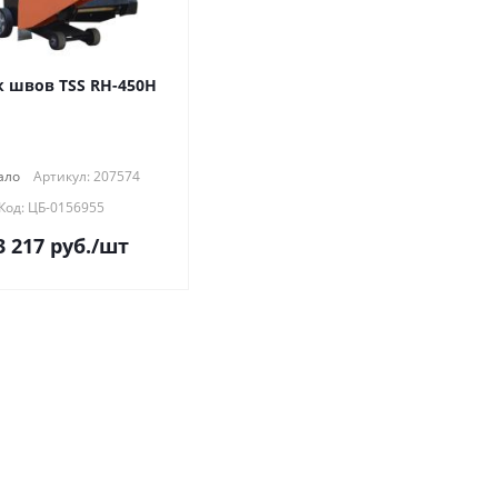
к швов TSS RH-450H
ало
Артикул: 207574
Код: ЦБ-0156955
3 217
руб.
/шт