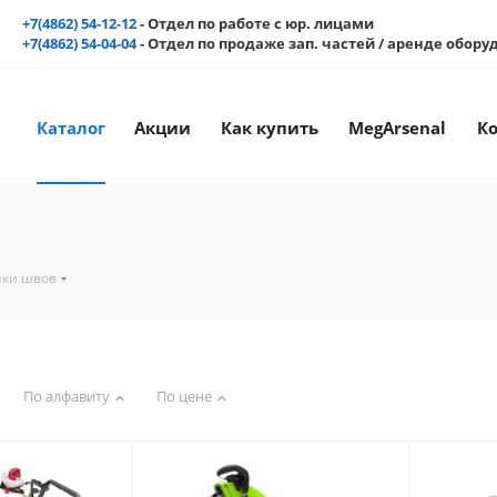
+7(4862) 54-12-12
- Отдел по работе с юр. лицами
+7(4862) 54-04-04
- Отдел по продаже зап. частей / аренде обор
Каталог
Акции
Как купить
MegArsenal
К
ики швов
По алфавиту
По цене