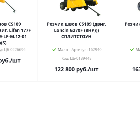
ов CS189
Резчик швов СS189 (двиг.
Резчи
иг. Lifan 177F
Loncin G270F (8HP)))
9-LF-М.12-01
СПЛИТСТОУН
(S)
д: ЦБ-0226696
Мало
Артикул: 162940
М
Код: ЦБ-0189448
руб.
/шт
122 800
руб.
/шт
16