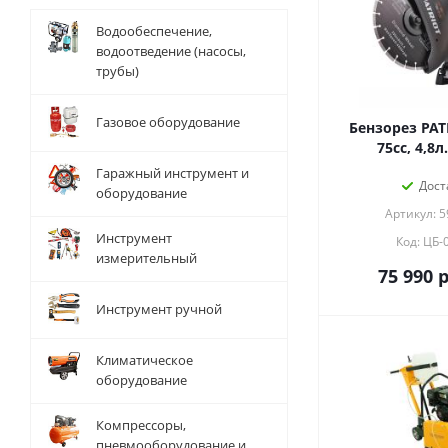
Водообеспечение,
водоотведение (насосы,
трубы)
Газовое оборудование
Бензорез PAT
75сс, 4,8л
Гаражный инструмент и
Дост
оборудование
Артикул: 
Инструмент
Код: ЦБ-
измерительный
75 990
р
Инструмент ручной
Климатическое
оборудование
Компрессоры,
пневмооборудование и