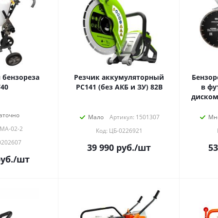
 бензореза
Резчик аккумуляторный
Бензор
40
PC141 (без АКБ и ЗУ) 82В
в фу
диском
аточно
Мало
Артикул: 1501307
Мн
 МА-02-2
Код: ЦБ-0226921
0202607
39 990
руб.
/шт
53
уб.
/шт