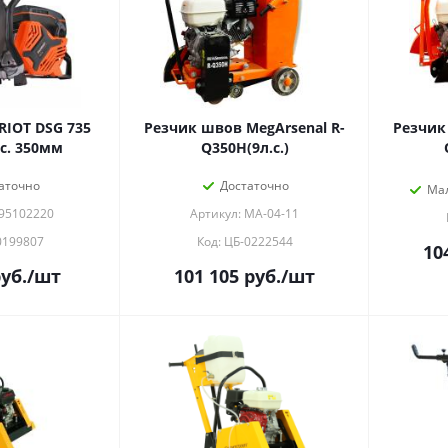
RIOT DSG 735
Резчик швов MegArsenal R-
Резчик
.с. 350мм
Q350H(9л.с.)
аточно
Достаточно
Ма
595102220
Артикул: МА-04-11
0199807
Код: ЦБ-0222544
10
уб.
/шт
101 105
руб.
/шт