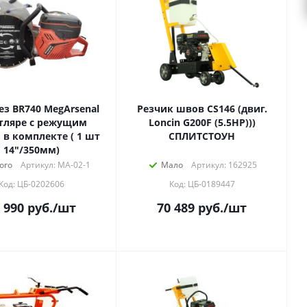
ез BR740 MegArsenal
Резчик швов СS146 (двиг.
тляре с режущим
Loncin G200F (5.5HP)))
 в комплекте ( 1 шт
СПЛИТСТОУН
14"/350мм)
ого
Артикул: МА-02-1
Мало
Артикул: 162925
Код: ЦБ-0202606
Код: ЦБ-0189447
 990
руб.
/шт
70 489
руб.
/шт