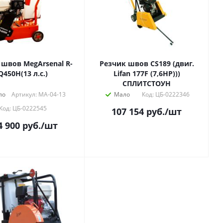
 швов MegArsenal R-
Резчик швов СS189 (двиг.
Q450H(13 л.с.)
Lifan 177F (7,6HP)))
СПЛИТСТОУН
ло
Артикул: МА-04-13
Мало
Код: ЦБ-0222346
Код: ЦБ-0222545
107 154
руб.
/шт
4 900
руб.
/шт