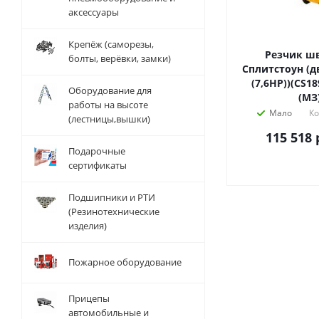
аксессуары
Крепёж (саморезы,
Резчик шв
болты, верёвки, замки)
Сплитстоун (дв
(7,6HP))(CS18
Оборудование для
(МЗ)
работы на высоте
Мало
Ко
(лестницы,вышки)
115 518
Подарочные
сертификаты
Подшипники и РТИ
(Резинотехнические
изделия)
Пожарное оборудование
Прицепы
автомобильные и