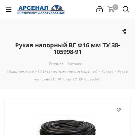
0
Рукав напорный ВГ Ф16 мм ТУ 38-
105998-91
Главная
-
Каталог
-
Подшипники и РТИ (Резинотехнические изделия)
-
Рукава
-
Рукав
напорный ВГ Ф16 мм ТУ 38-105998-91