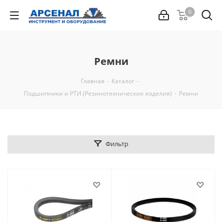
0
Ремни
Главная
-
Каталог
-
Подшипники и РТИ (Резинотехнические изделия)
-
Ремни
Фильтр