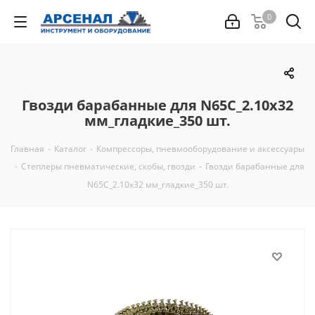
0
Гвозди барабанные для N65C_2.10x32
мм_гладкие_350 шт.
Главная
-
Каталог
-
Компрессоры, пневмооборудование и аксессуары
-
Степлеры пневматические, скобы, гвозди
-
Гвозди барабанные для
N65C_2.10x32 мм_гладкие_350 шт.