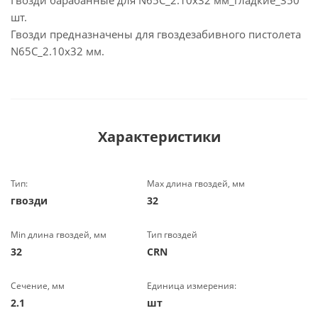
Гвозди барабанные для N65C_2.10x32 мм_гладкие_350
шт.
Гвозди предназначены для гвоздезабивного пистолета
N65C_2.10x32 мм.
Характеристики
Тип:
Max длина гвоздей, мм
гвозди
32
Min длина гвоздей, мм
Тип гвоздей
32
CRN
Сечение, мм
Единица измерения:
2.1
шт