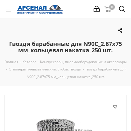
0
Гвозди барабанные для N90C_2.87x75
мм_кольцевая накатка_250 шт.
Главная
-
Каталог
-
Компрессоры, пневмооборудование и аксессуары
-
Степлеры пневматические, скобы, гвозди
-
Гвозди барабанные для
N90C_2.87x75 мм_кольцевая накатка_250 шт.