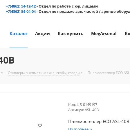
+7(4862) 54-12-12
- Отдел по работе с юр. лицами
+7(4862) 54-04-04
- Отдел по продаже зап. частей / аренде обор
Каталог
Акции
Как купить
MegArsenal
К
40B
-
Степлеры пневматические, скобы, гвозди
-
Пневмостеплер ECO ASL
Код:
ЦБ-0149197
Артикул:
ASL-40B
Пневмостеплер ECO ASL-40B
Подробнее