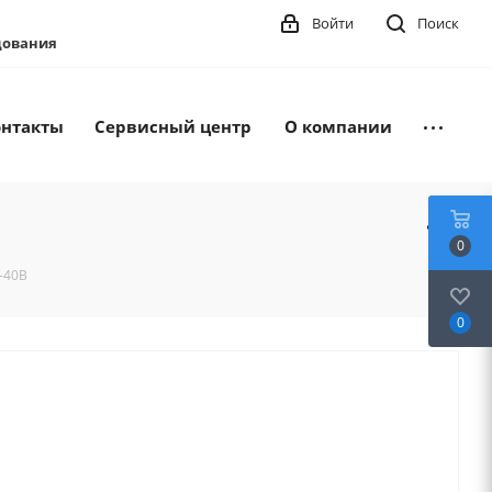
Войти
Поиск
удования
онтакты
Сервисный центр
О компании
0
-40B
0