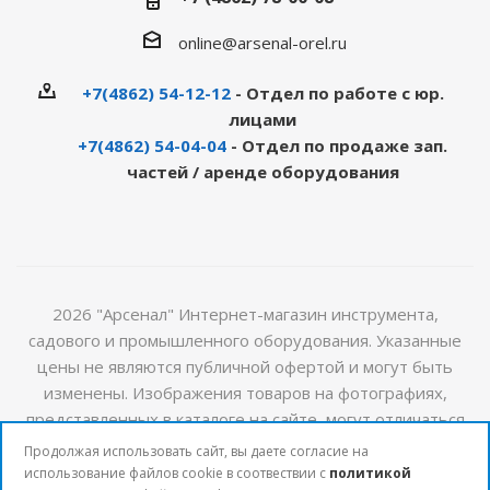
online@arsenal-orel.ru
+7(4862) 54-12-12
- Отдел по работе с юр.
лицами
+7(4862) 54-04-04
- Отдел по продаже зап.
частей / аренде оборудования
2026 "Арсенал" Интернет-магазин инструмента,
садового и промышленного оборудования. Указанные
цены не являются публичной офертой и могут быть
изменены. Изображения товаров на фотографиях,
представленных в каталоге на сайте, могут отличаться
от оригиналов. Актуальную информацию о стоимости и
Продолжая использовать сайт, вы даете согласие на
наличии товаров можно получить у наших менеджеров
использование файлов cookie в соотвествии с
политикой