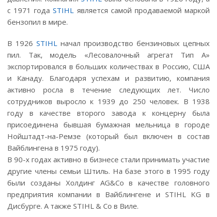
с 1971 года
STIHL
является самой продаваемой маркой
бензопил в мире.
В 1926
STIHL
начал производство бензиновых цепных
пил. Так, модель «Лесовалочный агрегат Тип А»
экспортировался в больших количествах в Россию, США
и Канаду. Благодаря успехам и развитию, компания
активно росла в течение следующих лет. Число
сотрудников выросло к 1939 до 250 человек. В 1938
году в качестве второго завода к концерну была
присоединена бывшая бумажная мельница в городе
Нойштадт-на-Ремзе (который был включен в состав
Вайблингена в 1975 году).
В 90-х годах активно в бизнесе стали принимать участие
другие члены семьи Штиль. На базе этого в 1995 году
были созданы Холдинг AG&Co в качестве головного
предприятия компании в Вайблингене и STIHL KG в
Дисбурге. А также STIHL & Со в Виле.