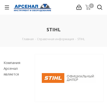
0
STIHL
Главная
-
Справочная информация
-
STIHL
Компания
Арсенал
является