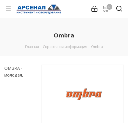
0
Ombra
Главная
-
Справочная информация
-
Ombra
OMBRA -
молодая,