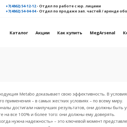
+7(4862) 54-12-12
- Отдел по работе с юр. лицами
+7(4862) 54-04-04
- Отдел по продаже зап. частей / аренде о
Каталог
Акции
Как купить
MegArsenal
К
родукция Metabo доказывает свою эффективность. В условия
о применения – в самых жестких условиях – по всему миру.
оналы достигали наилучших результатов, они должны быть 
е на все 100% и более того: они должны ему доверять.
когда нужна надежность» – это ключевой момент представл