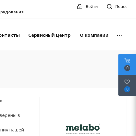
Войти
Поиск
борудования
онтакты
Сервисный центр
О компании
0
0
х
уверены в
ения нашей