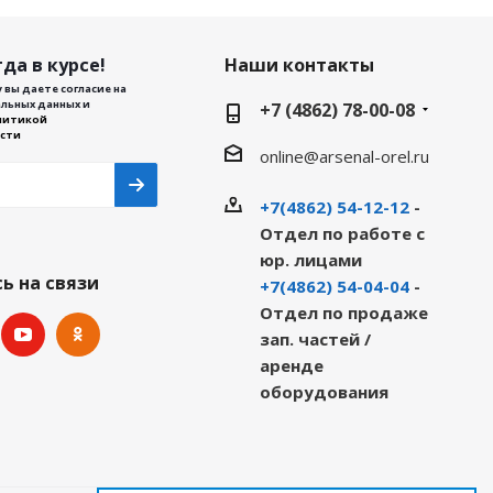
да в курсе!
Наши контакты
 вы даете согласие на
льных данных и
+7 (4862) 78-00-08
литикой
сти
online@arsenal-orel.ru
+7(4862) 54-12-12
-
Отдел по работе с
юр. лицами
ь на связи
+7(4862) 54-04-04
-
Отдел по продаже
зап. частей /
аренде
оборудования