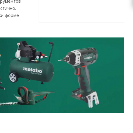
трументов
стично.
ки форме