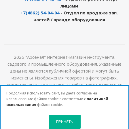
лицами
+7(4862) 54-04-04
- Отдел по продаже зап.
частей / аренде оборудования
2026 "Арсенал" Интернет-магазин инструмента,
садового и промышленного оборудования. Указанные
цены не являются публичной офертой и могут быть
изменены. Изображения товаров на фотографиях,
представленных в каталоге на сайте, могут отличаться
от оригиналов. Актуальную информацию о стоимости и
Продолжая использовать сайт, вы даете согласие на
наличии товаров можно получить у наших менеджеров
использование файлов cookie в соотвествии с
политикой
использования
файлов cookie.
ПРИНЯТЬ