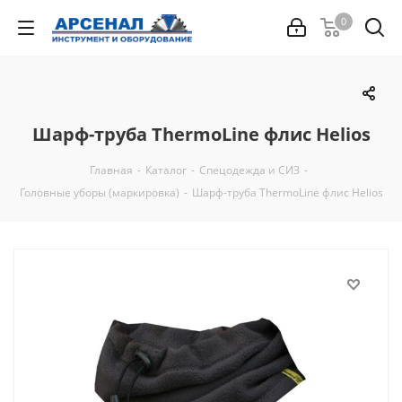
0
Шарф-труба ThermoLine флис Helios
Главная
-
Каталог
-
Спецодежда и СИЗ
-
Головные уборы (маркировка)
-
Шарф-труба ThermoLine флис Helios