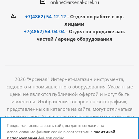
online@arsenal-orel.ru
+7(4862) 54-12-12
- Отдел по работе с юр.
лицами
+7(4862) 54-04-04
- Отдел по продаже зап.
частей / аренде оборудования
2026 "Арсенал" Интернет-магазин инструмента,
садового и промышленного оборудования. Указанные
цены не являются публичной офертой и могут быть
изменены. Изображения товаров на фотографиях,
представленных в каталоге на сайте, могут отличаться
от оригиналов. Актуальную информацию о стоимости и
наличии товаров можно получить у наших
Продолжая использовать сайт, вы даете согласие на
менеджеров
использование файлов cookie в соотвествии с
политикой
использования
файлов cookie.