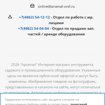
online@arsenal-orel.ru
+7(4862) 54-12-12
- Отдел по работе с юр.
лицами
+7(4862) 54-04-04
- Отдел по продаже зап.
частей / аренде оборудования
2026 "Арсенал" Интернет-магазин инструмента,
садового и промышленного оборудования. Указанные
цены не являются публичной офертой и могут быть
изменены. Изображения товаров на фотографиях,
представленных в каталоге на сайте, могут отличаться
от оригиналов. Актуальную информацию о стоимости и
наличии товаров можно получить у наших
Продолжая использовать сайт, вы даете согласие на
менеджеров
использование файлов cookie в соотвествии с
политикой