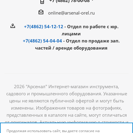
+7 (4862) 78-00-08
online@arsenal-orel.ru
+7(4862) 54-12-12
- Отдел по работе с юр.
лицами
+7(4862) 54-04-04
- Отдел по продаже зап.
частей / аренде оборудования
2026 "Арсенал" Интернет-магазин инструмента,
садового и промышленного оборудования. Указанные
цены не являются публичной офертой и могут быть
изменены. Изображения товаров на фотографиях,
представленных в каталоге на сайте, могут отличаться
от оригиналов. Актуальную информацию о стоимости и
наличии товаров можно получить у наших
Продолжая использовать сайт, вы даете согласие на