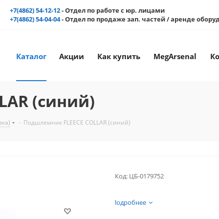
+7(4862) 54-12-12
- Отдел по работе с юр. лицами
+7(4862) 54-04-04
- Отдел по продаже зап. частей / аренде обор
Каталог
Акции
Как купить
MegArsenal
К
LAR (синий)
вка)
-
Подшлемник FLEECE COLLAR (синий)
Код:
ЦБ-0179752
Подробнее