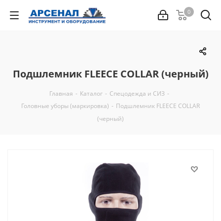
0
Подшлемник FLEECE COLLAR (черный)
Главная
-
Каталог
-
Спецодежда и СИЗ
-
Головные уборы (маркировка)
-
Подшлемник FLEECE COLLAR
(черный)