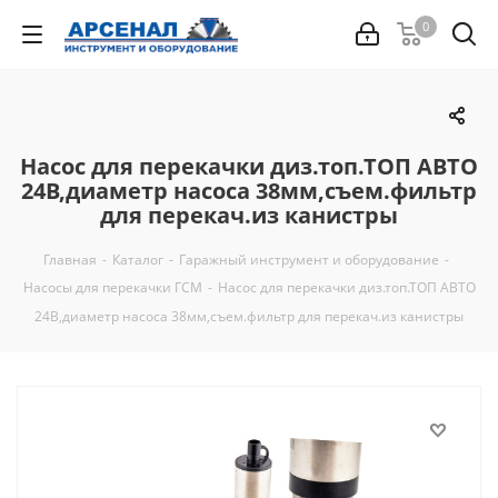
0
Насос для перекачки диз.топ.ТОП АВТО
24В,диаметр насоса 38мм,съем.фильтр
для перекач.из канистры
Главная
-
Каталог
-
Гаражный инструмент и оборудование
-
Насосы для перекачки ГСМ
-
Насос для перекачки диз.топ.ТОП АВТО
24В,диаметр насоса 38мм,съем.фильтр для перекач.из канистры